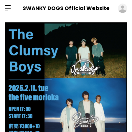
ロ
SWANKY DOGS Official Website