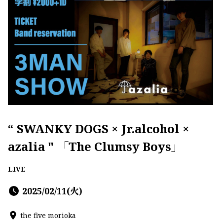
“ SWANKY DOGS × Jr.alcohol ×
azalia " 「The Clumsy Boys」
LIVE
2025/02/11(火)
the five morioka