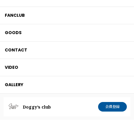
FANCLUB
GOODS
CONTACT
VIDEO
GALLERY
Doggy’s club
会員登録