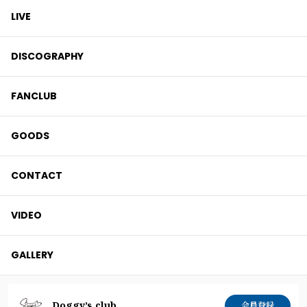
LIVE
DISCOGRAPHY
FANCLUB
GOODS
CONTACT
VIDEO
GALLERY
Doggy’s club
会員登録