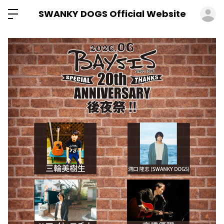
ロ
SWANKY DOGS Official Website