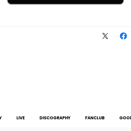
Y
LIVE
DISCOGRAPHY
FANCLUB
GOO