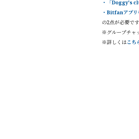
・「Doggy's cl
・Bitfanア
の2点が必要で
※グループチャッ
※詳しくは
こち